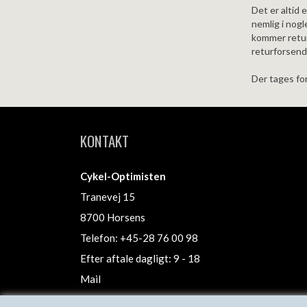
Det er altid 
nemlig i nogl
kommer retur
returforsend
Der tages for
KONTAKT
Cykel-Optimisten
Tranevej 15
8700 Horsens
Telefon: +45-28 76 00 98
Efter aftale dagligt: 9 - 18
Mail
Find os