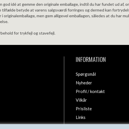
en god idé at gemme den originale emballage, indtil du har fundet ud af, o
e tilfælde betyde at varens salgsværdi forringes og dermed kan fortrydels
 i originalemballage, men gem alligevel emballagen, således at du har mu
else.
behold for trykfejl og stavefejl.
INFORMATION
Spørgsmål
Nyheder
Profil / kontakt
Vilkår
Prisliste
Links