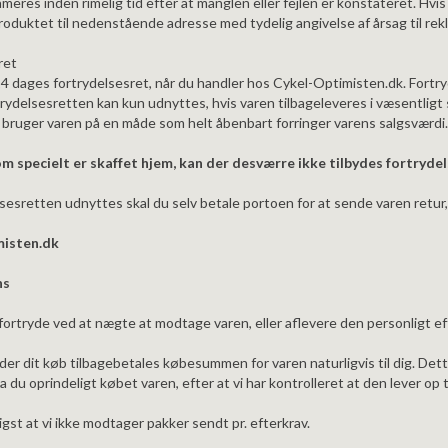
ameres inden rimelig tid efter at manglen eller fejlen er konstateret. Hv
oduktet til nedenstående adresse med tydelig angivelse af årsag til rek
ret
 14 dages fortrydelsesret, når du handler hos Cykel-Optimisten.dk. Fortr
rtrydelsesretten kan kun udnyttes, hvis varen tilbageleveres i væsentli
du bruger varen på en måde som helt åbenbart forringer varens salgsværdi
m specielt er skaffet hjem, kan der desværre ikke tilbydes fortrydel
sesretten udnyttes skal du selv betale portoen for at sende varen retur,
misten.dk
ns
fortryde ved at nægte at modtage varen, eller aflevere den personligt 
der dit køb tilbagebetales købesummen for varen naturligvis til dig. Dett
 du oprindeligt købet varen, efter at vi har kontrolleret at den lever op t
st at vi ikke modtager pakker sendt pr. efterkrav.