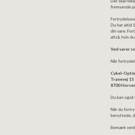
Der skal rekl
fremsende pr
Fortrydelses
Du har altid
din vare. Fo
altså, hvis 
Ved varer so
Når fortrydel
Cykel-Opti
Tranevej 15
8700 Horse
Du kan også 
Når du fortry
benyttede, da
Bemærk venlig