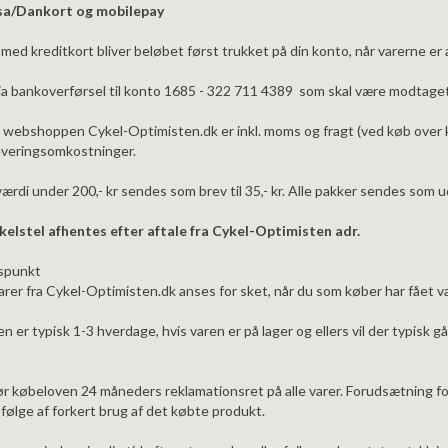
sa/Dankort og mobilepay
med kreditkort bliver beløbet først trukket på din konto, når varerne er a
via bankoverførsel til konto 1685 - 322 711 4389 som skal være modtaget
å webshoppen Cykel-Optimisten.dk er inkl. moms og fragt (ved køb over kr.
everingsomkostninger.
ærdi under 200,- kr sendes som brev til 35,- kr. Alle pakker sendes som 
kelstel afhentes efter aftale fra Cykel-Optimisten adr.
dspunkt
arer fra Cykel-Optimisten.dk anses for sket, når du som køber har fået v
n er typisk 1-3 hverdage, hvis varen er på lager og ellers vil der typisk 
ør købeloven 24 måneders reklamationsret på alle varer. Forudsætning for
følge af forkert brug af det købte produkt.