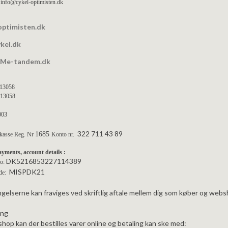
: info@cykel-optimisten.dk
optimisten.dk
kel.dk
wMe-tandem.dk
013058
013058
003
322
711 43 89
1685
ekasse Reg. Nr
Konto nr.
ayments
,
account details :
DK5216853227114389
no:
MISPDK21
de:
gelserne kan fraviges ved skriftlig aftale mellem dig som køber og we
ing
hop kan der bestilles varer online og betaling kan ske med: