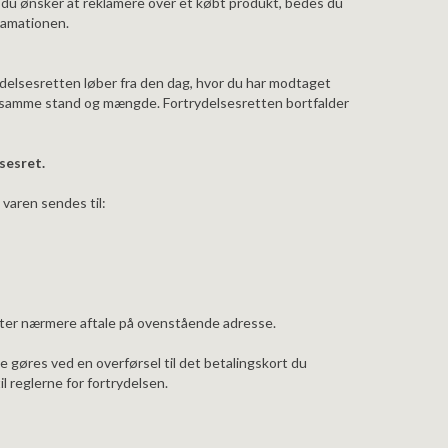
is du ønsker at reklamere over et købt produkt, bedes du
lamationen.
ydelsesretten løber fra den dag, hvor du har modtaget
gt samme stand og mængde. Fortrydelsesretten bortfalder
.
sesret.
 varen sendes til:
efter nærmere aftale på ovenstående adresse.
e gøres ved en overførsel til det betalingskort du
il reglerne for fortrydelsen.