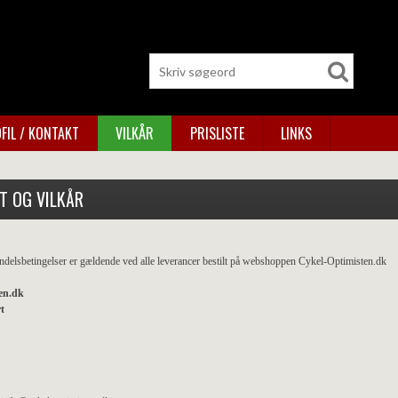
FIL / KONTAKT
VILKÅR
PRISLISTE
LINKS
T OG VILKÅR
delsbetingelser er gældende ved alle leverancer bestilt på webshoppen Cykel-Optimisten.dk
en.dk
t