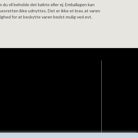
m du vil beholde det købte eller ej. Emballagen kan
esretten ikke udnyttes. Det er ikke et krav, at varen
lighed for at beskytte varen bedst mulig ved evt.