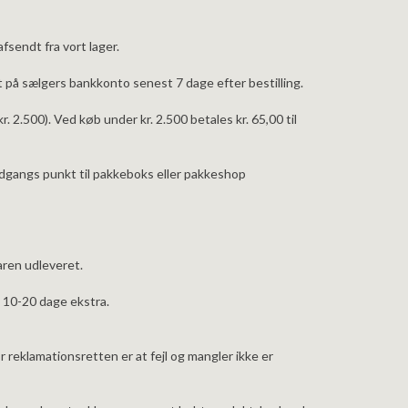
fsendt fra vort lager.
 på sælgers bankkonto senest 7 dage efter bestilling.
 2.500). Ved køb under kr. 2.500 betales kr. 65,00 til
udgangs punkt til pakkeboks eller pakkeshop
aren udleveret.
gå 10-20 dage ekstra.
 reklamationsretten er at fejl og mangler ikke er