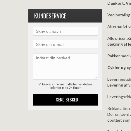
Dankort, Vi
KUNDESERVICE
Ved betaling 
Alternativt 
Alle priser p
dækning af l
Pakker med v
Cykler og cy
Leveringsti
Vi besvarer normalt alle henvendelser
Levering af v
indenfor max. 24 timer.
Leveringstide
Reklamation
Der er jævnf
opstået som 