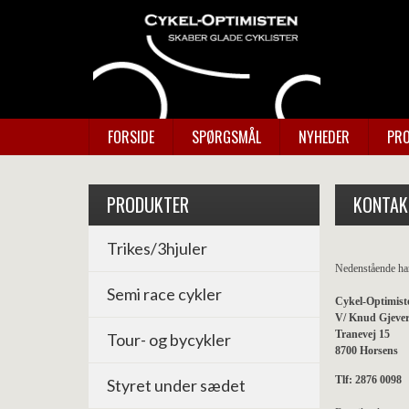
FORSIDE
SPØRGSMÅL
NYHEDER
PRO
PRODUKTER
KONTAK
Trikes/3hjuler
Nedenstående han
Semi race cykler
Cykel-Optimist
V/ Knud Gjever
Tranevej 15
Tour- og bycykler
8700 Horsens
Tlf: 2876 0098
Styret under sædet