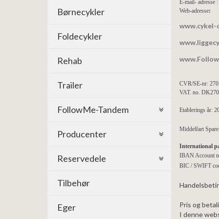
E-mail- adresse 
Børnecykler
Web-adresse
:
www.cykel-
Foldecykler
www.liggecy
www.Follo
Rehab
Trailer
CVR/SE-nr: 27
VAT. no. DK27
FollowMe-Tandem
Etablerings år: 2
Middelfart Spar
Producenter
International
p
IBAN Account 
Reservedele
BIC /
SWIFT co
Tilbehør
Handelsbetin
Pris og betal
Eger
I denne webs