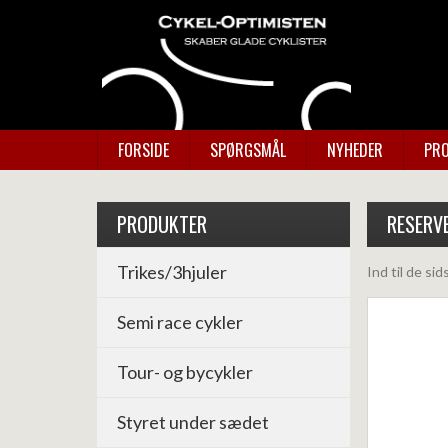
FORSIDE
SPØRGSMÅL
NYHEDER
PRO
PRODUKTER
RESERV
Trikes/3hjuler
Ind til de si
Semi race cykler
Tour- og bycykler
Styret under sædet