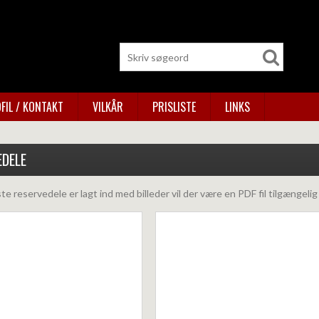
FIL / KONTAKT
VILKÅR
PRISLISTE
LINKS
EDELE
dste reservedele er lagt ind med billeder vil der være en PDF fil tilgængeli