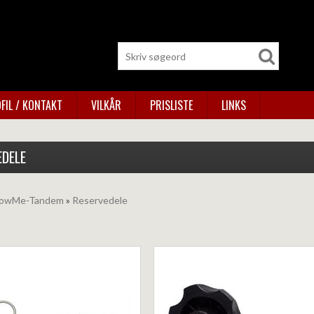
FIL / KONTAKT
VILKÅR
PRISLISTE
LINKS
EDELE
llowMe-Tandem
»
Reservedele