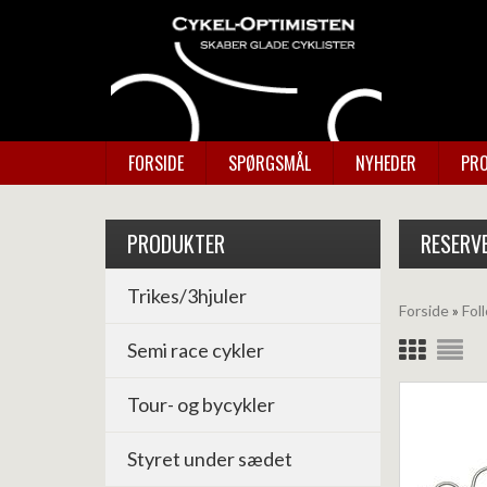
FORSIDE
SPØRGSMÅL
NYHEDER
PRO
PRODUKTER
RESERV
Trikes/3hjuler
Forside
»
Fo
Semi race cykler
Tour- og bycykler
Styret under sædet