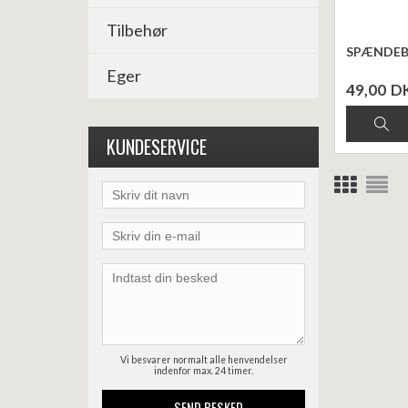
Tilbehør
SPÆNDEB
Eger
49,00
D
KUNDESERVICE
Vi besvarer normalt alle henvendelser
indenfor max. 24 timer.